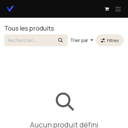
Se rendre au contenu
Tous les produits
Trier par
Filtres
Aucun produit défini